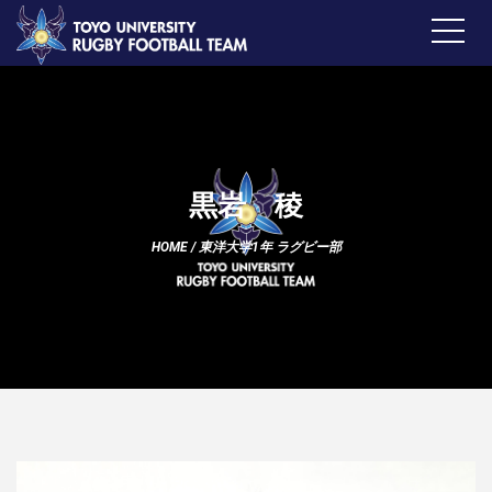
黒岩 稜
HOME
/
東洋大学1年 ラグビー部