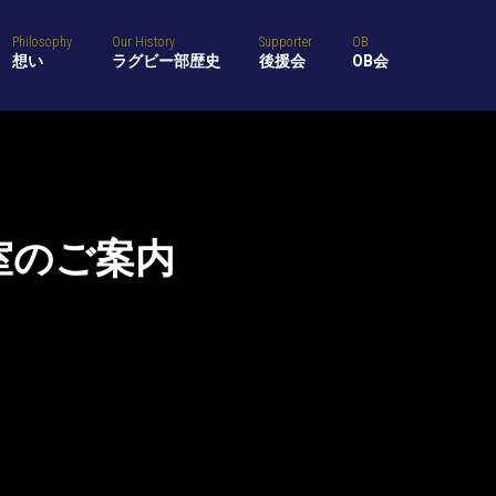
Philosophy
Our History
Supporter
OB
想い
ラグビー部歴史
後援会
OB会
室のご案内