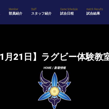
Member
Staff
Game Schedule
match Results
ム
部員紹介
スタッフ紹介
試合日程
試合結果
4年1月21日】ラグビー体験教
HOME
/
新着情報