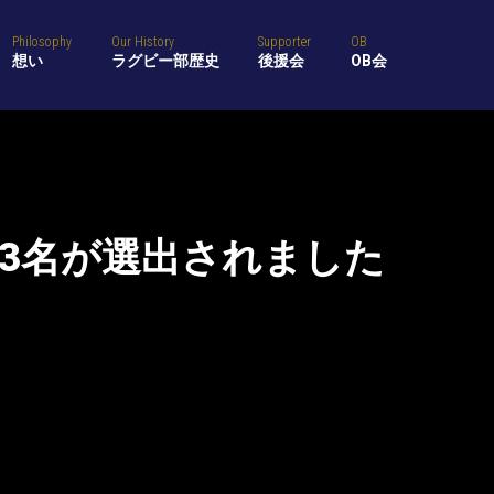
Philosophy
Our History
Supporter
OB
想い
ラグビー部歴史
後援会
OB会
り3名が選出されました