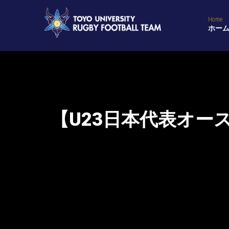
Home
ホー
【U23日本代表オー