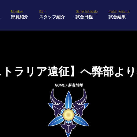
Member
Staff
Game Schedule
match Results
ム
部員紹介
スタッフ紹介
試合日程
試合結果
ストラリア遠征】へ弊部よ
HOME
/
新着情報